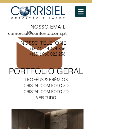
GRAVAÇÃO A LASER
NOSSO EMAIL
comercial@contento.com.pt
NOSSO TELEFONE
+(351)
214 174 356
+(351)
960 022 256
PORTF
ÓLIO GERAL
TROFÉUS & PRÉMIOS
CRISTAL COM FOTO 3D
CRISTAL COM FOTO 2D
VER TUDO