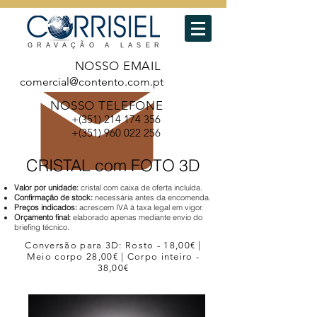
GRAVAÇÃO A LASER
NOSSO EMAIL
comercial@contento.com.pt
NOSSO TELEFONE
+(351)
214 174 356
+(351)
960 022 256
CRISTAL com FOTO 3D
​​Valor por unidade:
cristal com caixa de oferta incluída.
Confirmação de stock:
necessária antes da encomenda.
Preços indicados:
acrescem IVA à taxa legal em vigor.
Orçamento final:
elaborado apenas mediante envio do
briefing técnico.
Conversão para 3D: Rosto - 18,00€ |
Meio corpo 28,00€ | Corpo inteiro -
38,00€