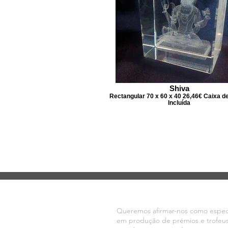
Shiva
Rectangular 70 x 60 x 40 26,46€ Caixa d
Incluída
VOLTE SEMPRE
Queremos afirmar-nos como especi
em produção de
prémios
e trofeu