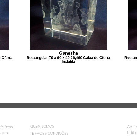
Ganesha
e Oferta
Rectangular 70 x 60 x 40 26,46€ Caixa de Oferta
Rectang
Incluída
INFORMAÇÃO
EN
alistas
Av. T
QUEM SOMOS
s em
Edifí
TERMOS e CONDIÇÕES