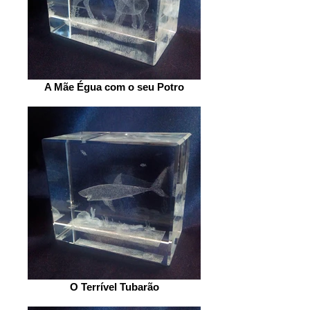
A Mãe Égua com o seu Potro
O Terrível Tubarão