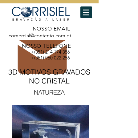
GRAVAÇÃO A LASER
NOSSO EMAIL
comercial@contento.com.pt
NOSSO TELEFONE
+(351)
214 174 356
+(351)
960 022 256
3D MOTIVOS GRAVADOS
NO CRISTAL
NATUREZA