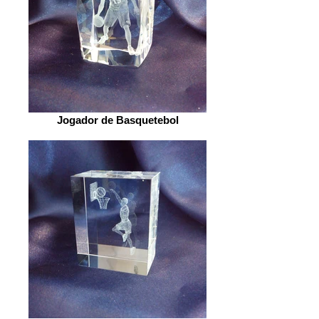
Jogador de Basquetebol