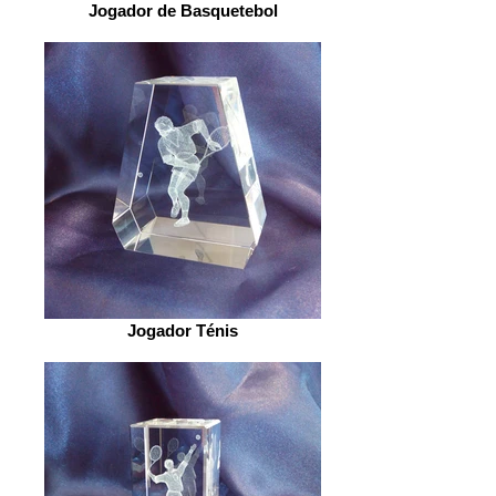
Jogador de Basquetebol
Jogador Ténis