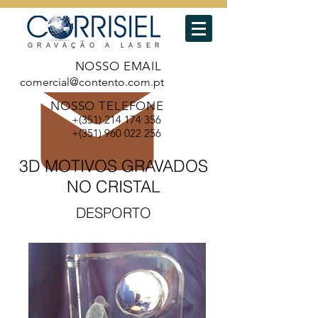
GRAVAÇÃO A LASER
NOSSO EMAIL
comercial@contento.com.pt
NOSSO TELEFONE
+(351)
214 174 356
+(351)
960 022 256
3D MOTIVOS GRAVADOS
NO CRISTAL
DESPORTO