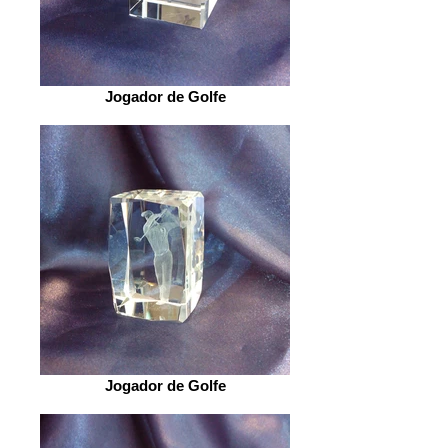
Jogador de Golfe
Jogador de Golfe