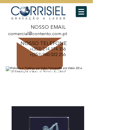
GRAVAÇÃO A LASER
NOSSO EMAIL
comercial@contento.com.pt
NOSSO TELEFONE
+(351)
214 174 356
+(351)
960 022 256
MOTIVOS 3D PARA GRAVAR NO CRISTAL