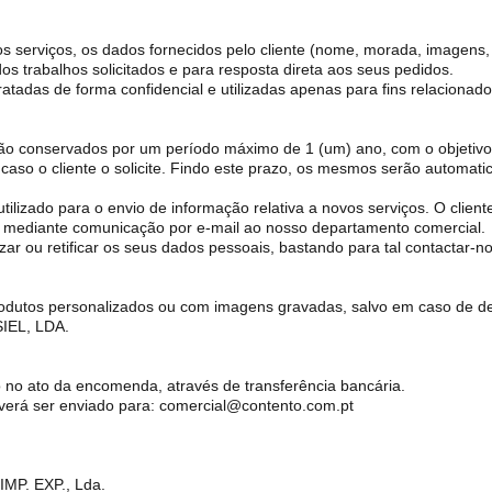
 serviços, os dados fornecidos pelo cliente (nome, morada, imagens, f
s trabalhos solicitados e para resposta direta aos seus pedidos.
ratadas de forma confidencial e utilizadas apenas para fins relaciona
ão conservados por um período máximo de 1 (um) ano, com o objetivo d
 caso o cliente o solicite. Findo este prazo, os mesmos serão automat
tilizado para o envio de informação relativa a novos serviços. O clie
io mediante comunicação por e-mail ao nosso departamento comercial.
zar ou retificar os seus dados pessoais, bastando para tal contactar-no
rodutos personalizados ou com imagens gravadas, salvo em caso de d
IEL, LDA.
no ato da encomenda, através de transferência bancária.
erá ser enviado para: comercial@contento.com.pt
MP. EXP., Lda.