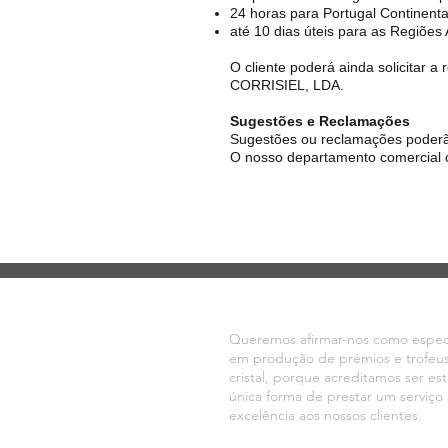
24 horas para Portugal Continenta
até 10 dias úteis para as Regiõe
O cliente poderá ainda solicitar 
CORRISIEL, LDA.
Sugestões e Reclamações
Sugestões ou reclamações poderã
O nosso departamento comercial 
VOLTE SEMPRE
Queremos afirmar-nos como especi
em produção de
prémios
e trofeu
cristal, porque acreditamos ser est
única forma de prestar um serviço
excelência aos nossos clientes.