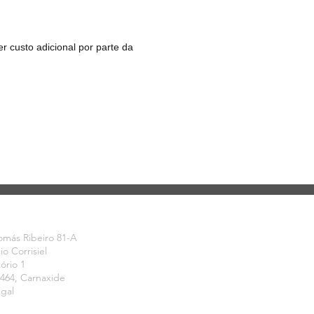
r custo adicional por parte da
CONTRE-NOS
omás Ribeiro 81-A
cio Corrisiel
tório 1
-464, Carnaxide
ugal