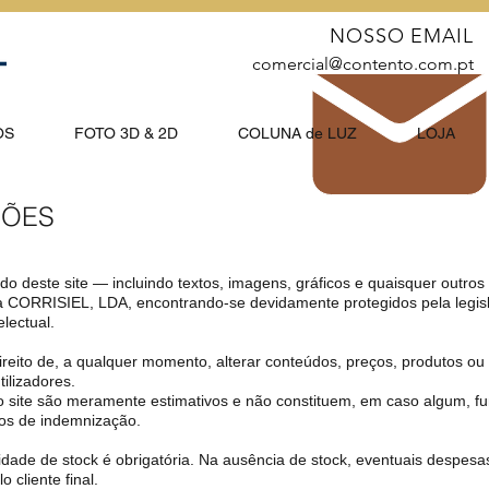
NOSSO EMAIL
comercial@contento.com.pt
OS
FOTO 3D & 2D
COLUNA de LUZ
LOJA
ÇÕES
o deste site — incluindo textos, imagens, gráficos e quaisquer outr
a CORRISIEL, LDA, encontrando-se devidamente protegidos pela legisl
electual.
reito de, a qualquer momento, alterar conteúdos, preços, produtos ou
ilizadores.
o site são meramente estimativos e não constituem, em caso algum, 
os de indemnização.
lidade de stock é obrigatória. Na ausência de stock, eventuais despesa
 cliente final.