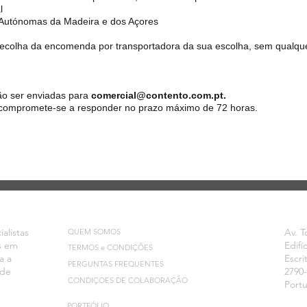
l
s Autónomas da Madeira e dos Açores
a recolha da encomenda por transportadora da sua escolha, sem qualque
o ser enviadas para
comercial@contento.com.pt
.
compromete-se a responder no prazo máximo de 72 horas.
INFORMAÇÃO
EN
alistas
Av. T
QUEM SOMOS
s em
Edifí
TERMOS e CONDIÇÕES
a a
Escri
PERGUNTAS FREQUENTES
 de
2790
CONDIÇOES DE COLABORAÇÃO
Port
PORTFÓLIO