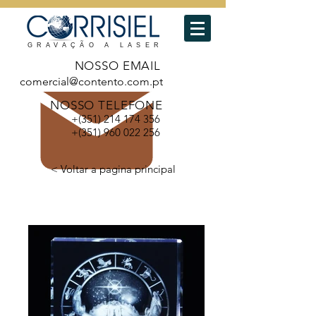
GRAVAÇÃO A LASER
NOSSO EMAIL
comercial@contento.com.pt
NOSSO TELEFONE
+(351)
214 174 356
+(351)
960 022 256
< Voltar a pagina principal