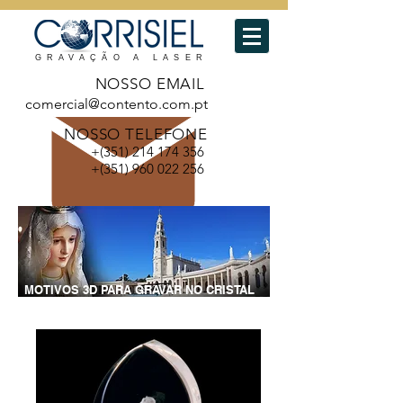
GRAVAÇÃO A LASER
NOSSO EMAIL
comercial@contento.com.pt
NOSSO TELEFONE
+(351)
214 174 356
+(351)
960 022 256
MOTIVOS 3D PARA GRAVAR NO CRISTAL