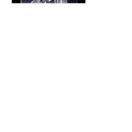
Presépio
VOLTE SEMPRE
Queremos afirmar-nos como
especialistas em produção de
prémios
e trofeus em cristal, porque
acreditamos ser esta a única forma
de prestar um serviço de excelência
aos nossos clientes.