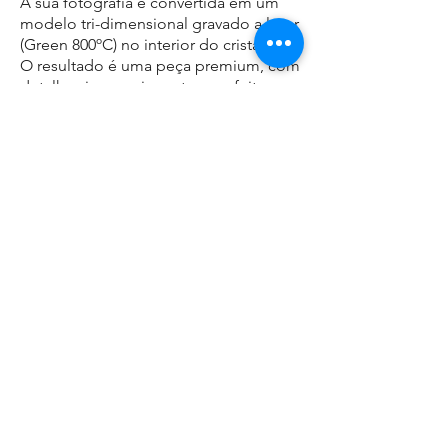
A sua fotografia é convertida em um
modelo tri-dimensional gravado a laser
(Green 800ºC) no interior do cristal.
O resultado é uma peça premium, com
detalhes impressionantes, perfeita para
presentear ou colecionar.
Nota:
O orçamento depende do
tamanho da peça, da complexidade da
gravação e do número de elementos.
Valores mínimos: 18,00 € / 28,00 € /
38,00 €.
- Existem limitações quanto à imagem?
Nenhuma! Criamos cristais a partir de
qualquer imagem: pessoas, animais,
objetos ou cenários. O resultado será
sempre personalizado e sofisticado,
refletindo o seu gosto e estilo.
- Posso personalizar o cristal com
texto, frases ou datas especiais?
Sim! Pode adicionar nome, data, frase
ou poema, criando uma peça única e