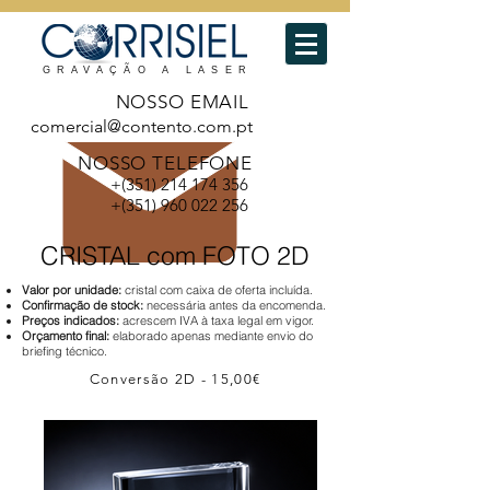
GRAVAÇÃO A LASER
NOSSO EMAIL
comercial@contento.com.pt
NOSSO TELEFONE
+(351)
214 174 356
+(351)
960 022 256
CRISTAL com FOTO 2D
​​Valor por unidade:
cristal com caixa de oferta incluída.
Confirmação de stock:
necessária antes da encomenda.
Preços indicados:
acrescem IVA à taxa legal em vigor.
Orçamento final:
elaborado apenas mediante envio do
briefing técnico.
Conversão 2D - 15,00€