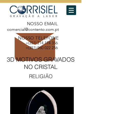
GRAVAÇÃO A LASER
NOSSO EMAIL
comercial@contento.com.pt
NOSSO TELEFONE
+(351)
214 174 356
+(351)
960 022 256
3D MOTIVOS GRAVADOS
NO CRISTAL
RELIGIÃO