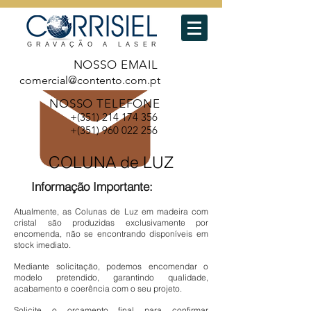
GRAVAÇÃO A LASER
NOSSO EMAIL
comercial@contento.com.pt
NOSSO TELEFONE
+(351)
214 174 356
+(351)
960 022 256
COLUNA de LUZ
Informação Importante:
Atualmente, as Colunas de Luz em madeira com
cristal são produzidas exclusivamente por
encomenda, não se encontrando disponíveis em
stock imediato.
Mediante solicitação, podemos encomendar o
modelo pretendido, garantindo qualidade,
acabamento e coerência com o seu projeto.
Solicite o orçamento final para confirmar