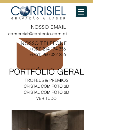
GRAVAÇÃO A LASER
NOSSO EMAIL
comercial@contento.com.pt
NOSSO TELEFONE
+(351)
214 174 356
+(351)
960 022 256
PORTF
ÓLIO GERAL
TROFÉUS & PRÉMIOS
CRISTAL COM FOTO 3D
CRISTAL COM FOTO 2D
VER TUDO