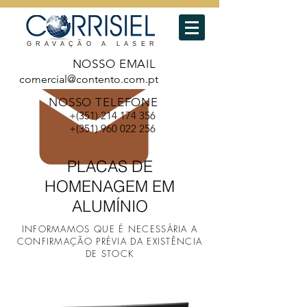
GRAVAÇÃO A LASER
NOSSO EMAIL
comercial@contento.com.pt
NOSSO TELEFONE
+(351)
214 174 356
+(351)
960 022 256
PLACAS DE
HOMENAGEM EM
ALUMÍNIO
INFORMAMOS QUE É NECESSÁRIA A
CONFIRMAÇÃO PRÉVIA DA EXISTÊNCIA
DE STOCK