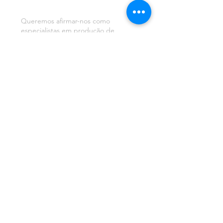
VOLTE SEMPRE
Queremos afirmar-nos como
especialistas em produção de
prémios
e trofeus em cristal, porque
acreditamos ser esta a única forma
de prestar um serviço de excelência
aos nossos clientes.
INFORMAÇÃO
QUEM SOMOS
PORTFÓLIO
TERMOS e CONDIÇÕES
PERGUNTAS FREQUENTES
CONDIÇOES DE COLABORAÇÃO
ENCONTRE-NOS
Av. Tomás Ribeiro 81-A
Edifício Corrisiel
Escritório 1
2790-464
, Carnaxide